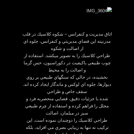
اتاق مديريت و كنفرانس – شكوه كلاسيك در قلب
مدرنيته اين فضاي مديريتي و كنفرانس، جلوه اي
از اصالت و شكوه
طراحي كلاسيك را به تصوير ميكشد. استفاده از
چوب طبيعي باكيفيت در دكوراسيون، حس گرما
و اصالت را به محيط
بخشيده، در حالي كه سنگهاي طبيعي بر روي
ديوارها، جلوه اي لوكس و ماندگار ايجاد كرده اند.
سقف خاص و طراحي
شده با جزئيات دقيق، فضايي منحصربه فرد و
مجلل را فراهم كرده و استفاده از چرم طبيعي
سبز در مبلمان، اصالت
طراحي كلاسيك را دوچندان نموده است. اين
تركيب نه تنها به زيبايي بصري مي افزايد، بلكه