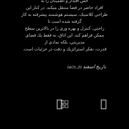
حس اقتدار و اطمينان را به
افراد حاضر در فضا منتقل ميكند. در كنار اين
طراحي كلاسيك، سيستم هوشمند پيشرفته به كار
گرفته شده است تا
راحتي، كنترل و بهره وري را در بالاترين سطح
ممكن فراهم كند. اين اتاق، نه فقط يك فضاي
مديريتي، بلكه نمادي از
قدرت، تفكر استراتژيك و دقت در جزئيات است.
اسفند 21, 1403
تاریخ